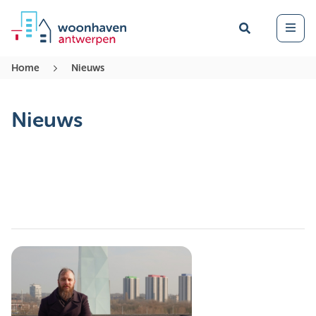
Zoek
Open 
Home
Nieuws
Nieuws