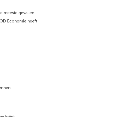
de meeste gevallen
e FOD Economie heeft
kennen
g krijgt.