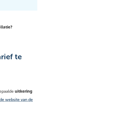
latie?
ief te
bepaalde
uitkering
de website van de