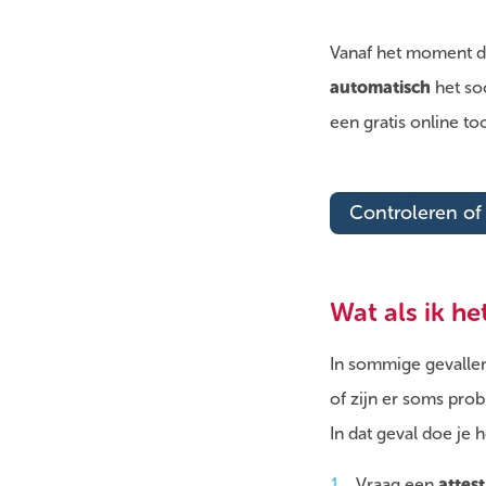
Vanaf het moment da
automatisch
het so
een gratis online too
Controleren of i
Wat als ik he
In sommige gevallen 
of zijn er soms pro
In dat geval doe je 
Vraag een
attes