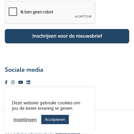
Sociale media
Volg ons op facebook
Volg ons op instagram
Volg ons op youtube
Volg ons op linkedin
Deze website gebruikt cookies om
jou de beste ervaring te geven.
© Woonhaven Antwerpen 2026
Instellingen
Accepteren
Disclaimer
Toegankelijkheidsverklaring
een digitale oplossing van
een digitale oplossing van
Starring Jane