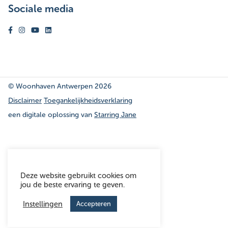
Sociale media
Volg ons op facebook
Volg ons op instagram
Volg ons op youtube
Volg ons op linkedin
© Woonhaven Antwerpen 2026
Disclaimer
Toegankelijkheidsverklaring
een digitale oplossing van
een digitale oplossing van
Starring Jane
Deze website gebruikt cookies om
jou de beste ervaring te geven.
Instellingen
Accepteren