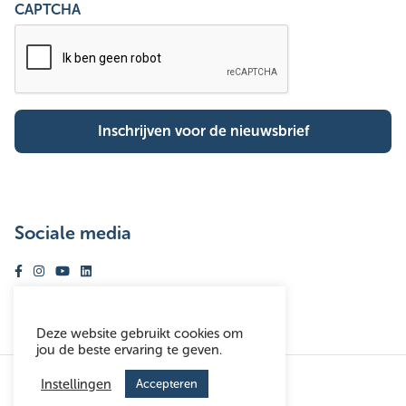
CAPTCHA
Sociale media
Volg ons op facebook
Volg ons op instagram
Volg ons op youtube
Volg ons op linkedin
Deze website gebruikt cookies om
jou de beste ervaring te geven.
© Woonhaven Antwerpen 2026
Instellingen
Accepteren
Disclaimer
Toegankelijkheidsverklaring