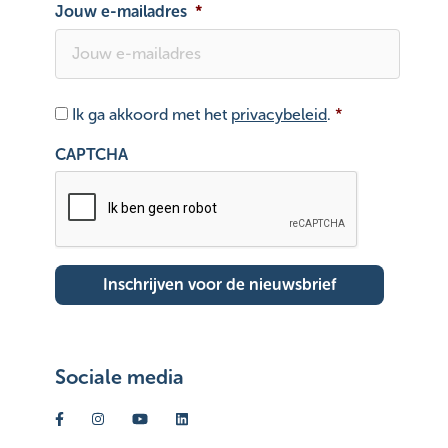
Jouw e-mailadres
*
Toestemming
*
Ik ga akkoord met het
privacybeleid
.
*
CAPTCHA
Sociale media
Volg ons op facebook
Volg ons op instagram
Volg ons op youtube
Volg ons op linkedin