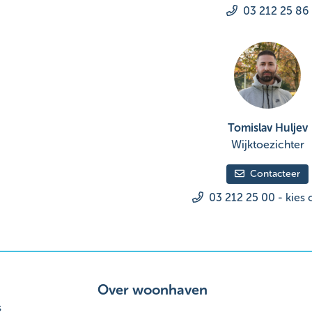
03 212 25 86
Tomislav Huljev
Wijktoezichter
Contacteer
03 212 25 00 - kies 
Over woonhaven
s