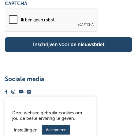
CAPTCHA
Sociale media
Volg ons op facebook
Volg ons op instagram
Volg ons op youtube
Volg ons op linkedin
Deze website gebruikt cookies om
jou de beste ervaring te geven.
© Woonhaven Antwerpen 2026
Instellingen
Accepteren
Disclaimer
Toegankelijkheidsverklaring