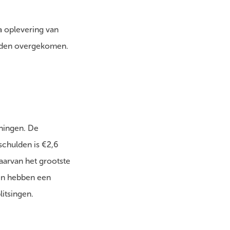
a oplevering van
ulden overgekomen.
eningen. De
schulden is €2,6
aarvan het grootste
ren hebben een
litsingen.