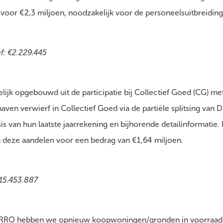
oor €2,3 miljoen, noodzakelijk voor de personeelsuitbreiding n
ef: €2.229.445
lijk opgebouwd uit de participatie bij Collectief Goed (CG) me
ven verwierf in Collectief Goed via de partiële splitsing van
 van hun laatste jaarrekening en bijhorende detailinformatie. D
 deze aandelen voor een bedrag van €1,64 miljoen.
115.453.887
ARRO hebben we opnieuw koopwoningen/gronden in voorraad 