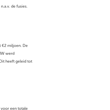
.a.v. de fusies.
t €2 miljoen. De
 DIW werd
it heeft geleid tot
voor een totale