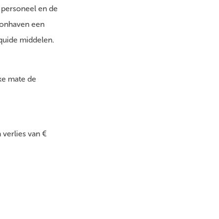
, personeel en de
Woonhaven een
iquide middelen.
ke mate de
 verlies van €