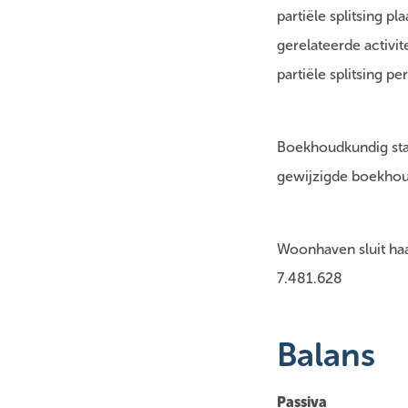
partiële splitsing p
gerelateerde activi
partiële splitsing p
Boekhoudkundig star
gewijzigde boekhoud
Woonhaven sluit haa
7.481.628
Balans
Passiva