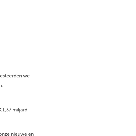
nvesteerden we
n.
1,37 miljard.
 onze nieuwe en