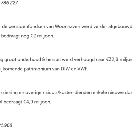
.786.227
or de pensioenfondsen van Woonhaven werd verder afgebouwd
n bedraagt nog €2 miljoen.
ng groot onderhoud & herstel werd verhoogd naar €32,8 miljo
bijkomende patrimonium van DIW en VWF.
oorziening en overige risico’s/kosten dienden enkele nieuwe do
al bedraagt €4,9 miljoen.
81.968