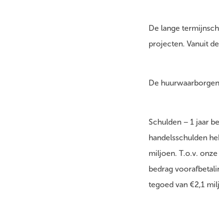
De lange termijnsch
projecten. Vanuit d
De huurwaarborgen 
Schulden – 1 jaar b
handelsschulden heb
miljoen. T.o.v. onz
bedrag voorafbetali
tegoed van €2,1 milj