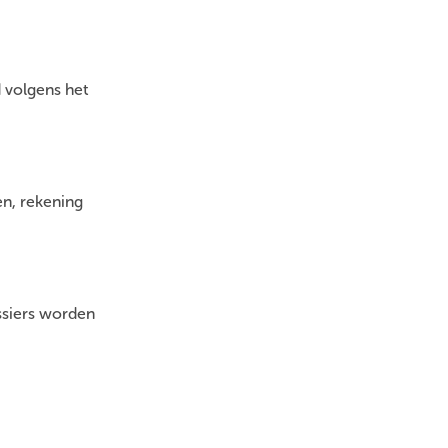
 volgens het
en, rekening
ssiers worden