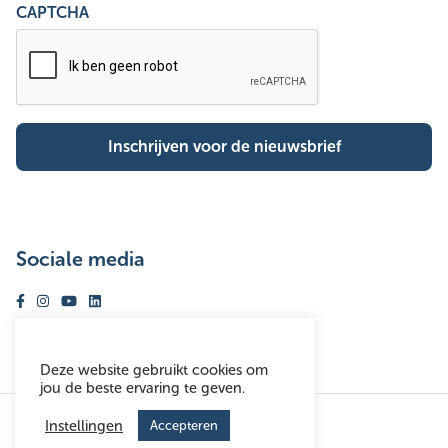
CAPTCHA
Sociale media
Volg ons op facebook
Volg ons op instagram
Volg ons op youtube
Volg ons op linkedin
Deze website gebruikt cookies om
jou de beste ervaring te geven.
© Woonhaven Antwerpen 2026
Instellingen
Accepteren
Disclaimer
Toegankelijkheidsverklaring